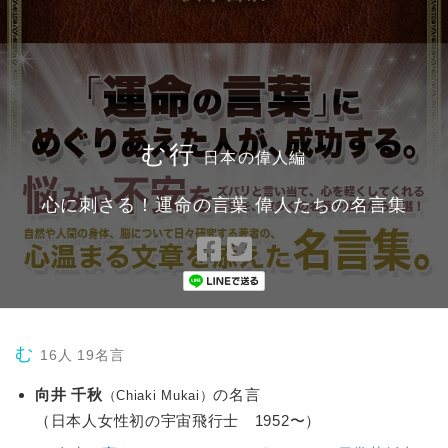
む行
日本の偉人編
心に刺さる！運命の言葉 偉人たちの名言集
Facebook
Twitter
で
で
シ
シ
ェ
ェ
ア
ア
む
16人 19名言
向井 千秋
の名言
（Chiaki Mukai）
（日本人女性初の宇宙飛行士 1952〜）