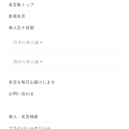
o
r
名言集トップ
k
で
で
シ
新着名言
シ
ェ
偉人五十音順
ェ
ア
ア
日本の偉人編
海外の偉人編
名言を毎日お届けします
お問い合わせ
偉人・名言検索
プライバシーポリシー