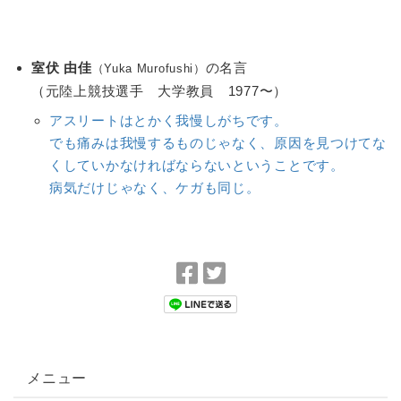
室伏 由佳
の名言
（Yuka Murofushi）
（元陸上競技選手 大学教員 1977〜）
アスリートはとかく我慢しがちです。
でも痛みは我慢するものじゃなく、原因を見つけてな
くしていかなければならないということです。
病気だけじゃなく、ケガも同じ。
F
T
a
w
c
i
e
t
b
t
メニュー
o
e