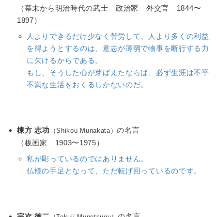
（幕末から明治時代の武士 政治家 外交官 1844〜
1897）
人よりできるだけ少なく苦労して、人より多くの利益
を得ようとするのは、意志が薄弱で物事を断行する力
に欠けるからである。
もし、そうした心が芽ばえたならば、必ず生涯は不平
不満な生活をおくるしかないのだ。
棟方 志功
の名言
（Shikou Munakata）
（板画家 1903〜1975）
私が彫っているのではありません。
仏様の手足となって、ただ転げ回っているのです。
宗次 徳二
の名言
（Tokuji Munetsugu）