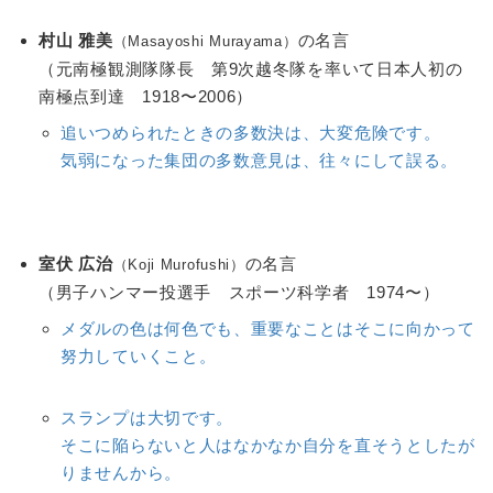
村山 雅美
の名言
（Masayoshi Murayama）
（元南極観測隊隊長 第9次越冬隊を率いて日本人初の
南極点到達 1918〜2006）
追いつめられたときの多数決は、大変危険です。
気弱になった集団の多数意見は、往々にして誤る。
室伏 広治
の名言
（Koji Murofushi）
（男子ハンマー投選手 スポーツ科学者 1974〜）
メダルの色は何色でも、重要なことはそこに向かって
努力していくこと。
スランプは大切です。
そこに陥らないと人はなかなか自分を直そうとしたが
りませんから。