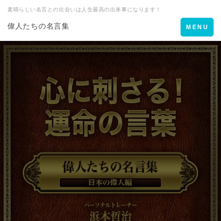
素晴らしい名言との出会いは人生最高の出来事になります！
偉人たちの名言集
Toggle
MENU
navigation