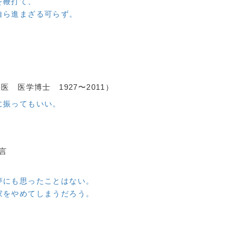
を鞭打て、
自ら進まざる可らず。
 医学博士 1927〜2011）
に振ってもいい。
言
夢にも思ったことはない。
家をやめてしまうだろう。