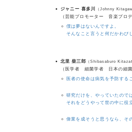
ジャニー 喜多川
（Johnny Kitaga
（芸能プロモーター 音楽プロデュ
僕は夢はないんですよ。
そんなこと言うと何だかわび
北里 柴三郎
（Shibasaburo Kitaz
（医学者 細菌学者 日本の細菌学
医者の使命は病気を予防する
研究だけを、やっていたので
それをどうやって世の中に役
偉業を成そうと思うなら、そ