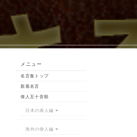
メニュー
名言集トップ
新着名言
偉人五十音順
日本の偉人編
海外の偉人編