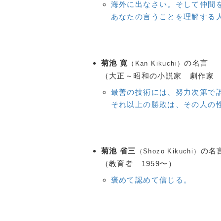
海外に出なさい。そして仲間
あなたの言うことを理解する
菊池 寛
の名言
（Kan Kikuchi）
（大正～昭和の小説家 劇作家 18
最善の技術には、努力次第で
それ以上の勝敗は、その人の
菊池 省三
の名
（Shozo Kikuchi）
（教育者 1959〜）
褒めて認めて信じる。