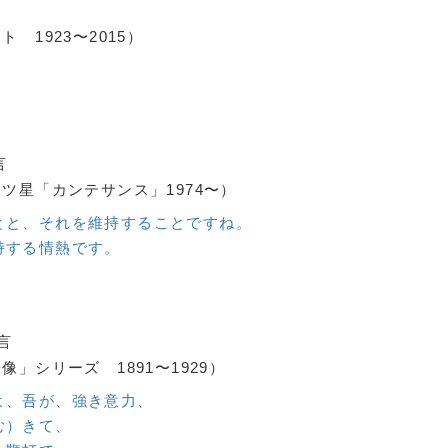
 1923〜2015）
言
ツ星「カンテサンス」1974〜）
とと、それを維持することですね。
持する情熱です。
言
」シリーズ 1891〜1929）
よ、吾が、強き意力、
む）きて、