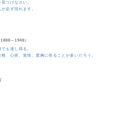
を見つけなさい。
人が必ず現れます。
88～1948）
誰でも達し得る。
性格、心術、覚悟、度胸に依ることが多いだろう。
言