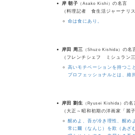
岸 朝子
の名言
（Asako Kishi）
（料理記者 食生活ジャーナリスト
命は食にあり。
岸田 周三
の名
（Shuzo Kishida）
（フレンチシェフ ミシュラン三
高いモチベーションを持つこ
プロフェッショナルとは、維
岸田 劉生
の名
（Ryusei Kishida）
（大正～昭和初期の洋画家「麗子像
醒めよ、吾が冷き理性、醒め
常に爾（なんじ）を欺（あざ