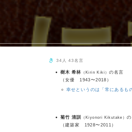
き
34人 43名言
樹木 希林
の名言
（Kirin Kiki）
（女優 1943〜2018）
幸せというのは「常にあるも
菊竹 清訓
の
（Kiyonori Kikutake）
（建築家 1928〜2011）