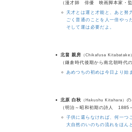
（漫才師 俳優 映画脚本家・監督
天才とは運と才能と、あと努
ごく普通のことを人一倍やっ
そして運は必要だよ。
北畠 親房
（Chikafusa Kitabatak
（鎌倉時代後期から南北朝時代の公
あめつちの初めは今日より始
北原 白秋
の
（Hakushu Kitahara）
（明治～昭和初期の詩人 1885～
子供に還らなければ、何一つこ
大自然のいのちの流れをほん