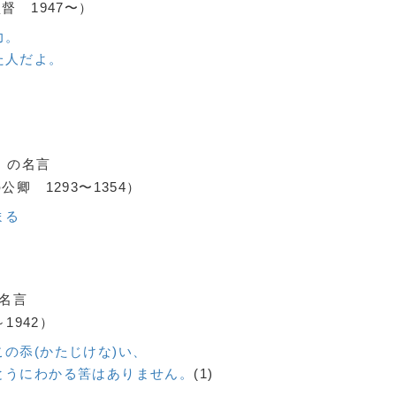
 1947〜）
力。
た人だよ。
の名言
e）
卿 1293〜1354）
まる
名言
1942）
の忝(かたじけな)い、
とうにわかる筈はありません。
(1)