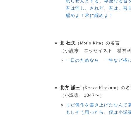
眠らせんとする、卑屈なる吾
吾は弱し、されど、吾は、吾
醒めよ！常に醒めよ！
北 杜夫
の名言
（Morio Kita）
（小説家 エッセイスト 精神科医
一日のためなら、一生など棒
北方 謙三
の名
（Kenzo Kitakata）
（小説家 1947〜）
まだ傑作を書き上げたなんて
もしそう思ったら、僕は小説