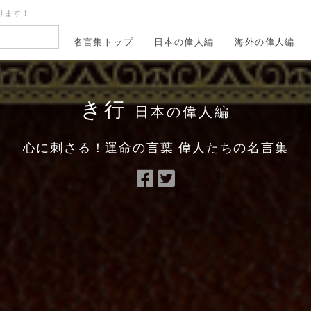
ります！
名言集トップ
日本の偉人編
海外の偉人編
き行
日本の偉人編
心に刺さる！運命の言葉 偉人たちの名言集
Facebook
Twitter
で
で
シ
シ
ェ
ェ
ア
ア