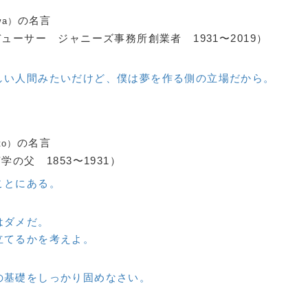
の名言
wa）
ーサー ジャニーズ事務所創業者 1931〜2019）
しい人間みたいだけど、僕は夢を作る側の立場だから。
の名言
ato）
の父 1853〜1931）
ことにある。
はダメだ。
立てるかを考えよ。
の基礎をしっかり固めなさい。