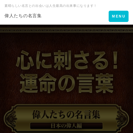
素晴らしい名言との出会いは人生最高の出来事になります！
偉人たちの名言集
Toggle
MENU
navigation