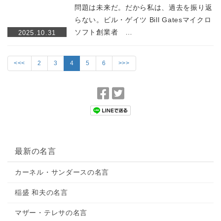
問題は未来だ。だから私は、過去を振り返
らない。ビル・ゲイツ Bill Gatesマイクロ
ソフト創業者 …
2025.10.31
<<<
2
3
4
5
6
>>>
F
T
a
w
c
i
e
t
b
t
最新の名言
o
e
o
r
カーネル・サンダースの名言
k
で
で
シ
稲盛 和夫の名言
シ
ェ
マザー・テレサの名言
ェ
ア