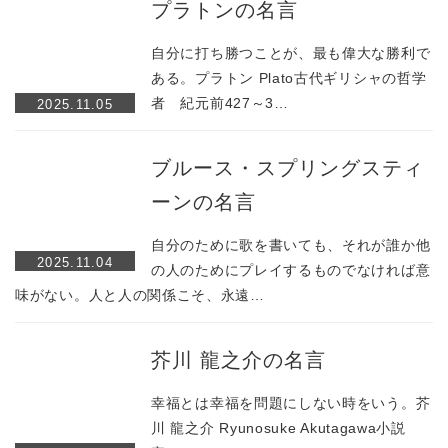
プラトンの名言
自分に打ち勝つことが、最も偉大な勝利で
ある。プラトン Plato古代ギリシャの哲学
者 紀元前427～3…
2025.11.05
ブルース・スプリングスティ
ーンの名言
自分のために歌を書いても、それが誰か他
2025.11.04
の人のためにプレイするものでなければ意
味がない。人と人の関係こそ、永遠…
芥川 龍之介の名言
幸福とは幸福を問題にしない時をいう。芥
川 龍之介 Ryunosuke Akutagawa小説