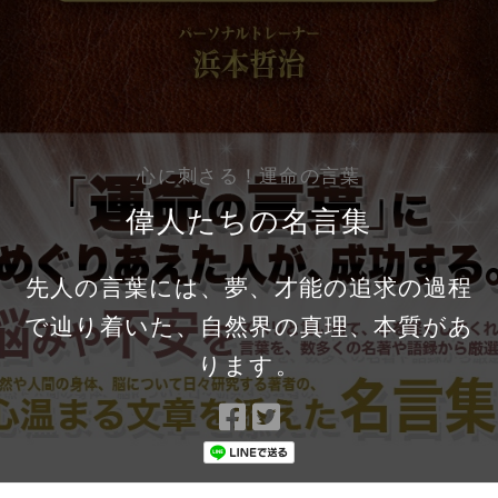
心に刺さる！運命の言葉
偉人たちの名言集
先人の言葉には、夢、才能の追求の過程
で辿り着いた、自然界の真理、本質があ
ります。
Facebook
Twitter
で
で
シ
シ
ェ
ェ