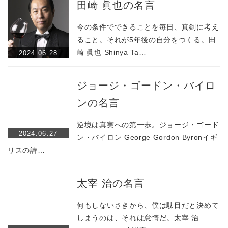
田崎 眞也の名言
今の条件でできることを毎日、真剣に考え
ること。それが5年後の自分をつくる。田
崎 眞也 Shinya Ta…
2024.06.28
ジョージ・ゴードン・バイロ
ンの名言
逆境は真実への第一歩。ジョージ・ゴード
2024.06.27
ン・バイロン George Gordon Byronイギ
リスの詩…
太宰 治の名言
何もしないさきから、僕は駄目だと決めて
しまうのは、それは怠惰だ。太宰 治