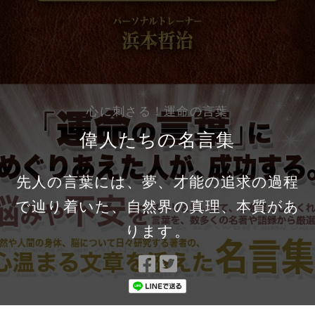
心に刺さる！運命の言葉
偉人たちの名言集
先人の言葉には、夢、才能の追求の過程
で辿り着いた、自然界の真理、本質があ
ります。
Facebook
Twitter
で
で
シ
シ
ェ
ェ