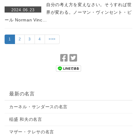
自分の考え方を変えなさい。そうすれば世
2024.06.23
界が変わる。ノーマン・ヴィンセント・ピ
ール Norman Vinc…
1
2
3
4
>>>
F
T
a
w
c
i
e
t
b
t
最新の名言
o
e
o
r
カーネル・サンダースの名言
k
で
で
シ
稲盛 和夫の名言
シ
ェ
マザー・テレサの名言
ェ
ア