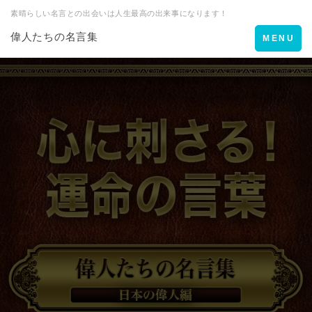
素晴らしい名言との出会いは人生最高の出来事になります！
偉人たちの名言集
Toggle
MENU
navigation