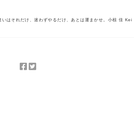
いはそれだけ、迷わずやるだけ、あとは運まかせ。小椋 佳 Kei
Facebook
Twitter
で
で
シ
シ
ェ
ェ
ア
ア