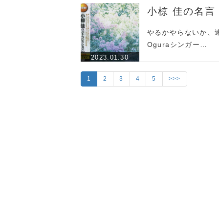
小椋 佳の名言
やるかやらないか、違
Oguraシンガー…
2023.01.30
1
2
3
4
5
>>>