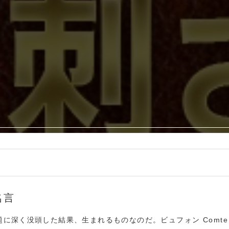
ア
ア
名言
に深く没頭した結果、生まれるものなのだ。ビュフォン Comte 