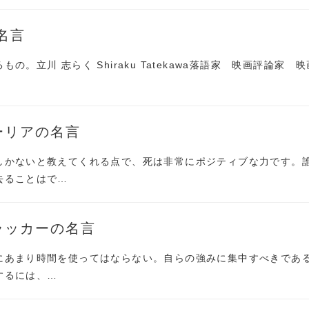
名言
の。立川 志らく Shiraku Tatekawa落語家 映画評論家 映
ーリアの名言
しかないと教えてくれる点で、死は非常にポジティブな力です。
去ることはで…
ラッカーの名言
にあまり時間を使ってはならない。自らの強みに集中すべきであ
するには、…