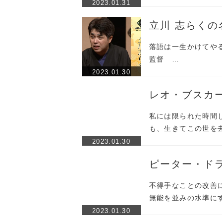
2023.01.31
立川 志らくの
落語は一生かけてやるも
監督 …
2023.01.30
レオ・ブスカ
私には限られた時間
も、生きてこの世を
2023.01.30
ピーター・ド
不得手なことの改善
無能を並みの水準に
2023.01.30