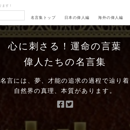
ります！
名言集トップ
日本の偉人編
海外の偉人編
心に刺さる！運命の言葉
偉人たちの名言集
の名言には、夢、才能の追求の過程で辿り着
自然界の真理、本質があります。
Facebook
Twitter
で
で
シ
シ
ェ
ェ