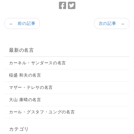
F
T
a
w
c
i
← 前の記事
次の記事 →
e
t
b
t
o
e
o
r
最新の名言
k
で
カーネル・サンダースの名言
で
シ
シ
ェ
稲盛 和夫の名言
ェ
ア
ア
マザー・テレサの名言
大山 康晴の名言
カール・グスタフ・ユングの名言
カテゴリ