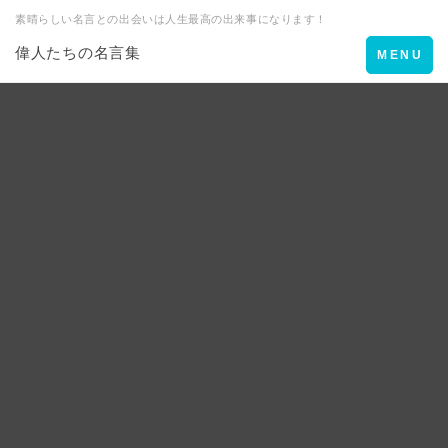
素晴らしい名言との出会いは人生最高の出来事になります！
偉人たちの名言集
Toggle
MENU
navigation