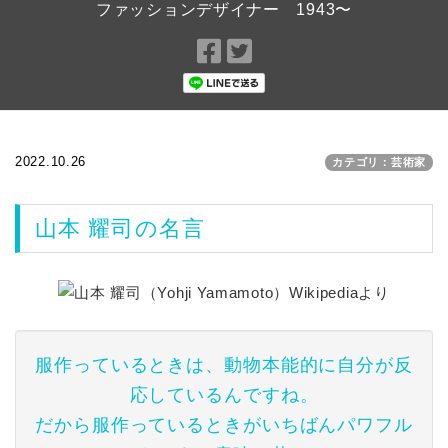
ファッションデザイナー 1943〜
Facebook
Twitter
で
で
シ
シ
ェ
ェ
ア
ア
2022.10.26
カテゴリ：芸術家
山本 耀司の名言
服作っているときは、動物本能的に自分が反
応しているんですね。
だから服作っているときがいちばんパワフル